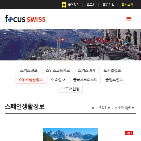
[ 스페인생활정보 ]
즐겨찾기
로그인
회원가입
회사소개
스위스정보
스위스교육제도
스위스비자
도시별정보
스위스생활정보
수속절차
출국체크리스트
졸업후진로
브로셔신청
스페인생활정보
유학정보
스페인생활정보