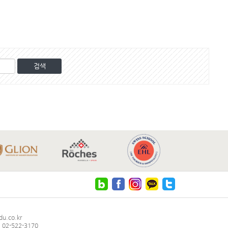
u.co.kr
02-522-3170