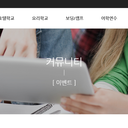
호텔학교
요리학교
보딩/캠프
어학연수
커뮤니티
[ 이벤트 ]